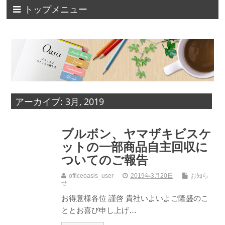
トップメニュー
アーカイブ: 3月, 2019
ブルボン、ヤマザキビスケ
ットの一部商品自主回収に
ついてのご報告
officeoasis_user
2019年3月20日
お知ら
せ
お得意様各位 謹啓 貴社いよいよご隆盛のこ
ととお喜び申し上げ…