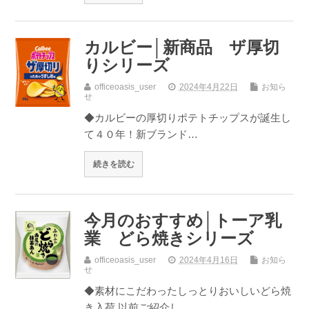
カルビー│新商品 ザ厚切
りシリーズ
officeoasis_user
2024年4月22日
お知ら
せ
◆カルビーの厚切りポテトチップスが誕生し
て４０年！新ブランド…
続きを読む
今月のおすすめ│トーア乳
業 どら焼きシリーズ
officeoasis_user
2024年4月16日
お知ら
せ
◆素材にこだわったしっとりおいしいどら焼
き入荷 以前ご紹介し…