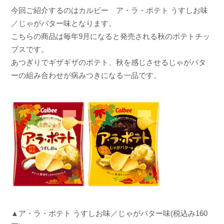
n
今回ご紹介するのはカルビー ア・ラ・ポテト うすしお味
a
／じゃがバター味となります。
こちらの商品は毎年9月になると発売される秋のポテトチッ
プスです。
あつぎりでギザギザのポテト、秋を感じさせるじゃがバタ
ーの組み合わせが病みつきになる一品です。
▲ア・ラ・ポテト うすしお味／じゃがバター味(税込み160