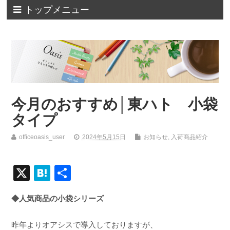
トップメニュー
今月のおすすめ│東ハト 小袋
タイプ
officeoasis_user
2024年5月15日
お知らせ
,
入荷商品紹介
X
H
共
at
有
◆人気商品の小袋シリーズ
e
n
昨年よりオアシスで導入しておりますが、