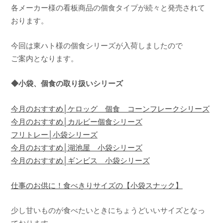
a
各メーカー様の看板商品の個食タイプが続々と発売されて
おります。
今回は東ハト様の個食シリーズが入荷しましたので
ご案内となります。
◆小袋、個食の取り扱いシリーズ
今月のおすすめ│ケロッグ 個食 コーンフレークシリーズ
今月のおすすめ│カルビー個食シリーズ
フリトレー│小袋シリーズ
今月のおすすめ│湖池屋 小袋シリーズ
今月のおすすめ│ギンビス 小袋シリーズ
仕事のお供に！食べきりサイズの【小袋スナック】
少し甘いものが食べたいときにちょうどいいサイズとなっ