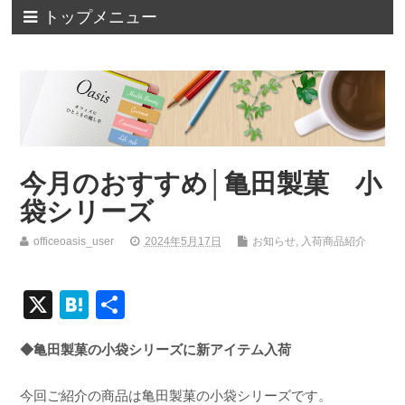
トップメニュー
今月のおすすめ│亀田製菓 小
袋シリーズ
officeoasis_user
2024年5月17日
お知らせ
,
入荷商品紹介
X
H
共
at
有
◆亀田製菓の小袋シリーズに新アイテム入荷
e
n
今回ご紹介の商品は亀田製菓の小袋シリーズです。