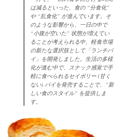
は減るといった、食の “分食化”
や “乱食化” が進んでいます。そ
のような影響から、一日の中で
“小腹が空いた” 状態が増えてい
ることが考えられる中、軽食市場
の新たな選択肢として「ランチパ
イ」を開発しました。生活の多様
化が進む中で、スナック感覚で手
軽に食べられるセイボリー (甘く
ない) パイを発売することで、”新
しい食のスタイル” を提供しま
す。