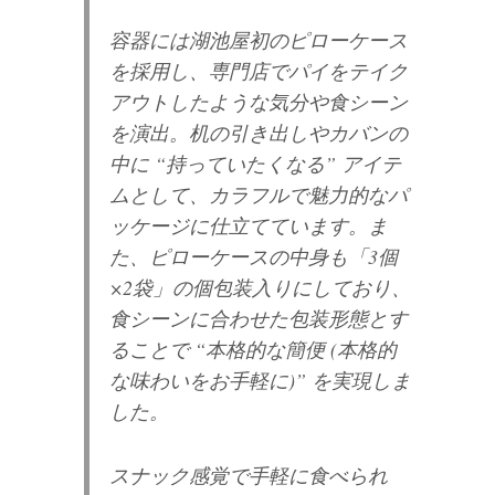
容器には湖池屋初のピローケース
を採用し、専門店でパイをテイク
アウトしたような気分や食シーン
を演出。机の引き出しやカバンの
中に “持っていたくなる” アイテ
ムとして、カラフルで魅力的なパ
ッケージに仕立てています。ま
た、ピローケースの中身も「3個
×2袋」の個包装入りにしており、
食シーンに合わせた包装形態とす
ることで “本格的な簡便 (本格的
な味わいをお手軽に)” を実現しま
した。
スナック感覚で手軽に食べられ