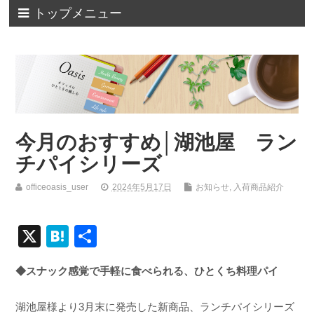
トップメニュー
今月のおすすめ│湖池屋 ラン
チパイシリーズ
officeoasis_user
2024年5月17日
お知らせ
,
入荷商品紹介
X
H
共
at
有
◆スナック感覚で手軽に食べられる、ひとくち料理パイ
e
n
湖池屋様より3月末に発売した新商品、ランチパイシリーズ