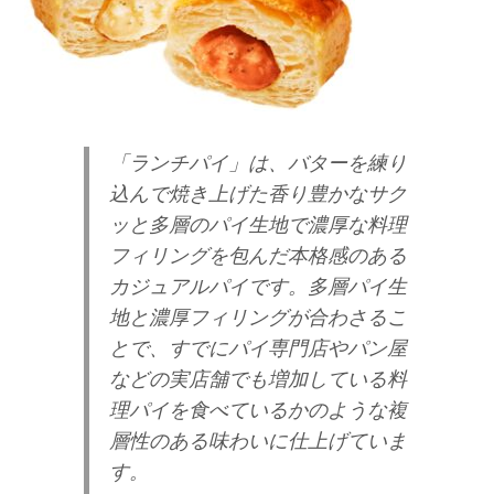
「ランチパイ」は、バターを練り
込んで焼き上げた香り豊かなサク
ッと多層のパイ生地で濃厚な料理
フィリングを包んだ本格感のある
カジュアルパイです。多層パイ生
地と濃厚フィリングが合わさるこ
とで、すでにパイ専門店やパン屋
などの実店舗でも増加している料
理パイを食べているかのような複
層性のある味わいに仕上げていま
す。