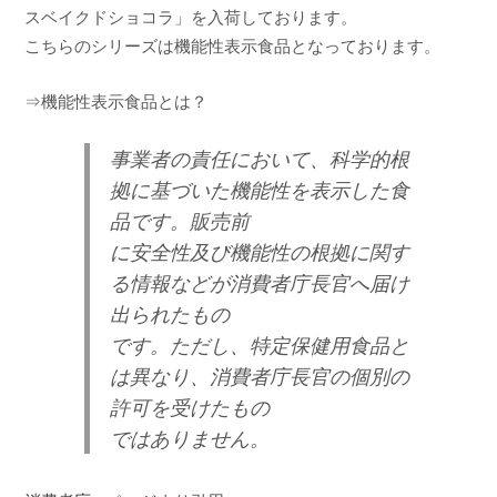
a
スベイクドショコラ」を入荷しております。
こちらのシリーズは機能性表示食品となっております。
⇒機能性表示食品とは？
事業者の責任において、科学的根
拠に基づいた機能性を表示した食
品です。販売前
に安全性及び機能性の根拠に関す
る情報などが消費者庁長官へ届け
出られたもの
です。ただし、特定保健用食品と
は異なり、消費者庁長官の個別の
許可を受けたもの
ではありません。