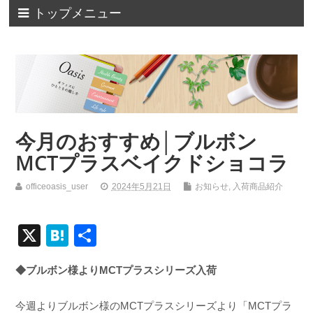
トップメニュー
今月のおすすめ│ブルボン
MCTプラスベイクドショコラ
officeoasis_user
2024年5月21日
お知らせ
,
入荷商品紹介
X
H
共
at
有
◆ブルボン様よりMCTプラスシリーズ入荷
e
n
今週よりブルボン様のMCTプラスシリーズより「MCTプラ