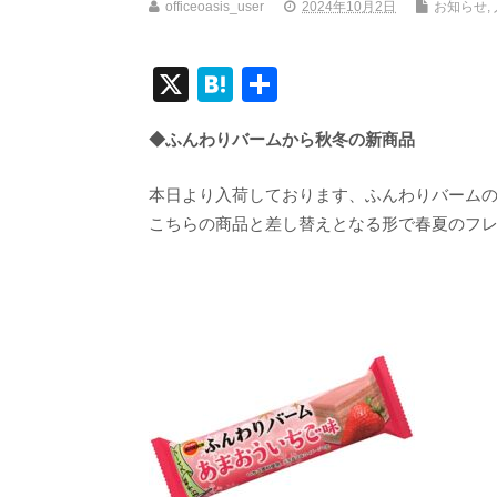
officeoasis_user
2024年10月2日
お知らせ
,
X
H
共
at
有
◆ふんわりバームから秋冬の新商品
e
n
本日より入荷しております、ふんわりバーム
a
こちらの商品と差し替えとなる形で春夏のフ