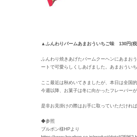
▲ふんわりバームあまおういちご味 130円(税
ふんわり焼きあげたバームクーヘンにあまお
ートで可愛らしくしあげました。あまおうい
ここ最近は秋めいてきましたが、本日は全国的
今週以降、お菓子は冬に向かったフレーバー
是非お見掛けの際はお手に取っていただけれ
◆参照
ブルボン様HPより
https://www.bourbon.co.jp/product/detail/35962.