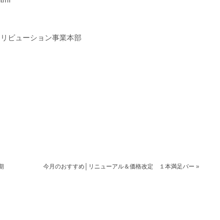
トリビューション事業本部
期
今月のおすすめ│リニューアル＆価格改定 １本満足バー
»