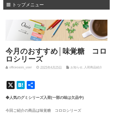
トップメニュー
今月のおすすめ│味覚糖 コロ
ロシリーズ
officeoasis_user
2025年4月25日
お知らせ
,
入荷商品紹介
X
H
共
at
有
◆人気のグミシリーズ入荷(一部の味は欠品中)
e
n
今回ご紹介の商品は味覚糖 コロロシリーズ