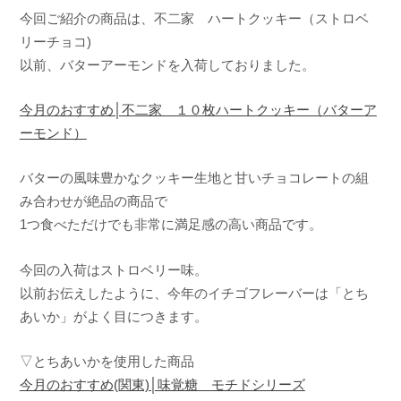
n
今回ご紹介の商品は、不二家 ハートクッキー（ストロベ
a
リーチョコ)
以前、バターアーモンドを入荷しておりました。
今月のおすすめ│不二家 １０枚ハートクッキー（バターア
ーモンド）
バターの風味豊かなクッキー生地と甘いチョコレートの組
み合わせが絶品の商品で
1つ食べただけでも非常に満足感の高い商品です。
今回の入荷はストロベリー味。
以前お伝えしたように、今年のイチゴフレーバーは「とち
あいか」がよく目につきます。
▽とちあいかを使用した商品
今月のおすすめ(関東)│味覚糖 モチドシリーズ