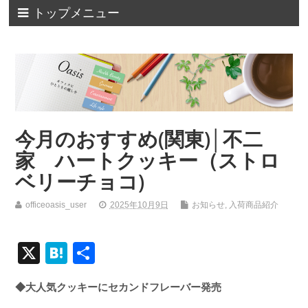
トップメニュー
今月のおすすめ(関東)│不二
家 ハートクッキー（ストロ
ベリーチョコ)
officeoasis_user
2025年10月9日
お知らせ
,
入荷商品紹介
X
H
共
at
有
◆大人気クッキーにセカンドフレーバー発売
e