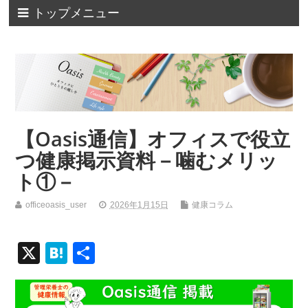
トップメニュー
【Oasis通信】オフィスで役立
つ健康掲示資料－噛むメリッ
ト①－
officeoasis_user
2026年1月15日
健康コラム
X
H
共
at
有
e