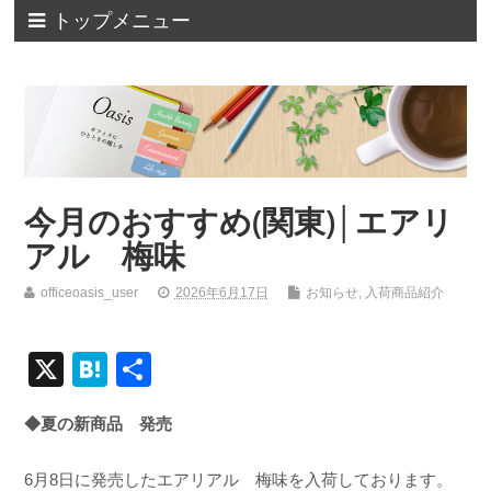
トップメニュー
今月のおすすめ(関東)│エアリ
アル 梅味
officeoasis_user
2026年6月17日
お知らせ
,
入荷商品紹介
X
H
共
at
有
◆夏の新商品 発売
e
n
6月8日に発売したエアリアル 梅味を入荷しております。