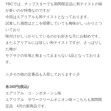
a
YBCでは、チップスターでも期間限定品に和テイストの味
が多いのが特徴なのですが
今回はエアリアルも和テイストとなっております。
試食した感想はどこを咀嚼していても梅味がしっかりとつ
いており
味付けがしっかりしているのがお好きな方にお勧めです。
またエアリアルには珍しい和テイストですが、さっぱりし
た梅が
サクサクの生地と相まって止まらない1品となっておりま
す。
☆彡その他の定番品も入荷しております☆彡
各160円(税込)
エアリアル コ－ンポタ－ジュ味
エアリアル サワークリームオニオン味⇒こちらも期間限
定品 4月の新商品です。