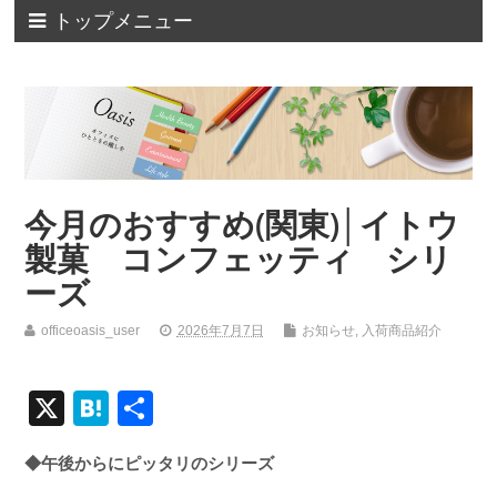
トップメニュー
今月のおすすめ(関東)│イトウ
製菓 コンフェッティ シリ
ーズ
officeoasis_user
2026年7月7日
お知らせ
,
入荷商品紹介
X
H
共
at
有
◆午後からにピッタリのシリーズ
e