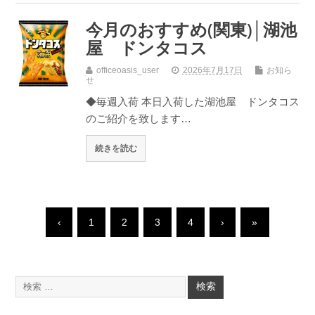
今月のおすすめ(関東)│湖池
屋 ドンタコス
officeoasis_user
2026年7月17日
お知ら
せ
◆毎週入荷 本日入荷した湖池屋 ドンタコス
のご紹介を致します…
続きを読む
‹
1
2
3
4
›
»