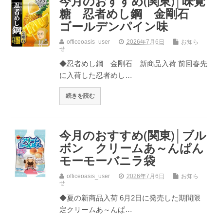
今月のおすすめ(関東)│味覚
糖 忍者めし鋼 金剛石
ゴールデンパイン味
officeoasis_user
2026年7月6日
お知ら
せ
◆忍者めし鋼 金剛石 新商品入荷 前回春先
に入荷した忍者めし…
続きを読む
今月のおすすめ(関東)│ブル
ボン クリームあ～んぱん
モーモーバニラ袋
officeoasis_user
2026年7月6日
お知ら
せ
◆夏の新商品入荷 6月2日に発売した期間限
定クリームあ～んぱ…