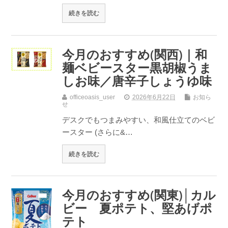
続きを読む
今月のおすすめ(関西)｜和
麺ベビースター黒胡椒うま
しお味／唐辛子しょうゆ味
officeoasis_user
2026年6月22日
お知ら
せ
デスクでもつまみやすい、和風仕立てのベビ
ースター (さらに&…
続きを読む
今月のおすすめ(関東)│カル
ビー 夏ポテト、堅あげポ
テト