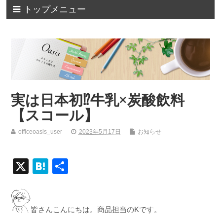
トップメニュー
実は日本初⁉牛乳×炭酸飲料
【スコール】
officeoasis_user
2023年5月17日
お知らせ
X
H
共
at
有
e
n
皆さんこんにちは。商品担当のKです。